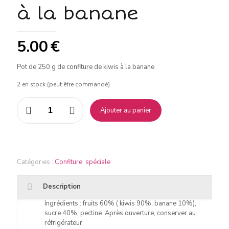
à la banane
5.00
€
Pot de 250 g de confiture de kiwis à la banane
2 en stock (peut être commandé)
quantité
Ajouter au panier
de
Confiture
de
kiwis
à
Catégories :
la
Confiture
,
spéciale
banane
Description
Ingrédients : fruits 60% ( kiwis 90%, banane 10%),
sucre 40%, pectine. Après ouverture, conserver au
réfrigérateur