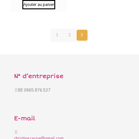
Ajouter au panier
1
2
3
N° d’entreprise
BE 0865.876.537
E-mail
christine.raspe@gmail.com